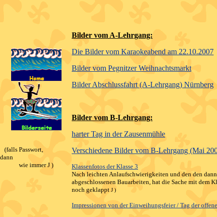
Bilder vom A-Lehrgang:
Die Bilder vom
Karaokeabend
am 22.10.2007
Bilder vom Pegnitzer Weihnachtsmarkt
Bilder Abschlussfahrt (A-Lehrgang) Nürnberg
Bilder vom B-Lehrgang:
harter Tag in der
Zausenmühle
(falls Passwort,
Verschiedene Bilder vom B-Lehrgang (Mai 20
dann
wie immer
J
)
Klassenfotos der Klasse 3
Nach leichten Anlaufschwierigkeiten und den
den
dann 
abgeschlossenen Bauarbeiten, hat die Sache mit dem K
noch geklappt
J
)
Impressionen von der Einweihungsfeier / Tag der offe