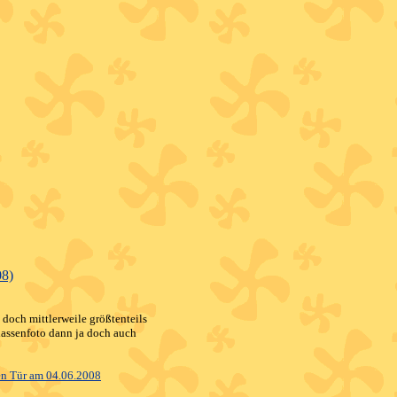
08)
doch mittlerweile größtenteils
lassenfoto dann ja doch auch
nen Tür am 04.06.2008